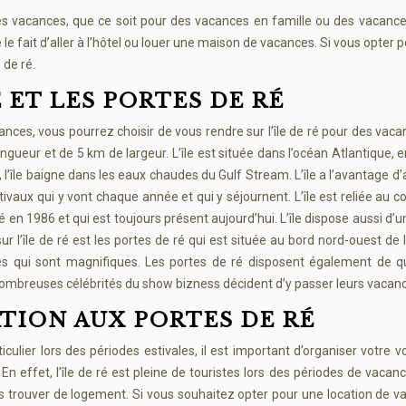
 des vacances, que ce soit pour des vacances en famille ou des vacanc
e le fait d’aller à l’hôtel ou louer une maison de vacances. Si vous opter 
 de ré.
 ET LES PORTES DE RÉ
ances, vous pourrez choisir de vous rendre sur l’île de ré pour des vac
ongueur et de 5 km de largeur. L’île est située dans l’océan Atlantique, e
l’île baigne dans les eaux chaudes du Gulf Stream. L’île a l’avantage d’
stivaux qui y vont chaque année et qui y séjournent. L’île est reliée au c
 en 1986 et qui est toujours présent aujourd’hui. L’île dispose aussi d’u
 l’île de ré est les portes de ré qui est située au bord nord-ouest de l’
es qui sont magnifiques. Les portes de ré disposent également de qu
nombreuses célébrités du show bizness décident d’y passer leurs vacan
TION AUX PORTES DE RÉ
ticulier lors des périodes estivales, il est important d’organiser votre 
En effet, l’île de ré est pleine de touristes lors des périodes de vacanc
as trouver de logement. Si vous souhaitez opter pour une location de 