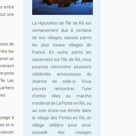
es entre
pour une
La réputation de l'Ile de Ré est
certainement due à certains
de ses villages, classés parmi
ances de
les plus beaux villages de
ntre les
France. En outre, parmi les
avoir un
vacanciers sur l'île de Ré, vous
ontinent
pourriez rencontrer plusieurs
ne piste
célébrités amoureuses du
île. Les
charme de celle-ci. Vous
artiers
pouvez rencontrer l'une
ces.
d'entre elles au marché
médiéval de La Flotte en Ré, ou
au coin d'une rue étroite dans
voyage à
le village des Portes en Ré, un
es et si
village célèbre pour avoir
vacances
accueilli des «visages